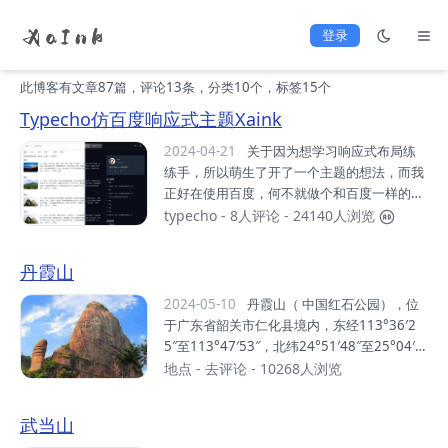
登录
此博客有文章87篇，评论13条，分类10个，标签15个
Typecho仿百度响应式主题Xaink
2024-04-21
关于因为想学习响应式布局练
练手，所以萌生了开了一个主题的想法，而我
正好在使用百度，何不就做个和百度一样的主
题Github:https://github.com/awinds/xaink
typecho
-
8人评论
- 24140人浏览
说明：https://xiaoa.me/archives/theme_xa
ink.html Demo:https://www.xa.ink作者blo
丹霞山
g:https://xiaoa.me 特点仿百度。响应式设
计，支持明亮和黑暗模式。文章列表支持缩略
2024-05-10
丹霞山（ 中国红石公园），位
图（字定义thumbnail），右侧悬停。支持评
于广东省韶关市仁化县境内，东经113°36′2
论表情OwO。文章和页面直接支持点赞和取
5″至113°47′53″，北纬24°51′48″至25°04′1
消，不使用插件。支持配置作者个人社交账号
2″之间。 总面积292平方千米，是广东省面积
地点
-
去评论
- 10268人浏览
显示。支持配置是否显示文章版权信息。...
最大的风景区、以丹霞地貌景观为主的风景区
和世界自然遗产地。丹霞山是世界“丹霞地貌”
武当山
命名地。由680多座顶平、身陡、麓缓的红色