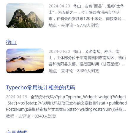
建...
南部、河北省张家口市南部，桑干河、滹沱河
2024-04-20
华山，古称“西岳”，雅称“太华
之间一系列山峰的总称，大致西南－东北走向
山”，为五岳之一，位于陕西省渭南市华阴
延伸，东西长近300公里左右，南北宽80公里
市，在省会西安以东120千米处。南接秦岭山
左右，最高峰为山阴县、应县边界处的馒头
脉，北瞰黄渭，自古以来就有“奇险天下第一
地点
-
去评论
- 9778人浏览
山，海拔2426米。恒山横亘于山西北部高原
山”的说法。中华之“华”源于华山，由此，华山
与冀中平原之间，因其险峻的自然山势和地理
有了“华夏之根”之称 。华山是中国道教主流全
衡山
位置的特点，成为兵家必争之地。山间河谷处
真派圣地，为“第四洞天”，也是中国民间广泛
的倒马关、紫荆关、平型关、雁门关...
崇奉的神祇，即西岳华山君神。共有72个半悬
2024-04-20
衡山，又名南岳、寿岳、南
空洞，道观20余座，其中玉泉院、都龙庙、东
山，主体部分位于湖南省衡阳市南岳区、衡山
道院、镇岳宫被列为全国重点道教宫观，有陈
县和衡阳县东部。据战国时期《甘石星经》记
抟、郝大通、贺元希等的道教高人。1982
载，因其位于星座二十八宿的轸星之翼，“变
地点
-
去评论
- 8480人浏览
年，华山被国务院颁布为首批国家级风景名胜
应玑衡”，“铨德钧物”，犹如衡器，可称天地，
区。2004年，华山被评为中华十大名山。201
故名衡山。衡山主要山峰有回雁峰、祝融峰、
Typecho常用统计相关的代码
1年，华山被国家旅游局评为国家AAAAA级旅
紫盖峰、岳麓山等，最高峰祝融峰海拔1300.
游景区。华山位于陕西...
2米。衡山主体部分介于北纬27°4′—27°20′，
2024-04-19
全部统计代码<?php Typecho_Widget::widget('Widget
东经112°34′—112°44′之间，呈东北—西南
_Stat')->to($stat); ?>说明代码获取已发布的文章数目$stat->published
走向，北起衡山县福田铺乡，南迄衡阳县樟木
PostsNum();获取待审核的文章数目$stat->waitingPostsNum();获取草
乡，西起衡阳县界牌镇，东止衡阳市南岳区，
稿文章数目$stat->draftPostsNum();获取当前用户已发布的文章数目
教程
-
去评论
- 8340人浏览
长38千米，最宽处17千米，总面积640平方千
$stat->myPublishedPostsNum();获取当前用户待审核文章数目$stat-
米。衡山是中国著名的道教、佛教圣地，环山
>myWaitingPostsNum();获取当前用户草稿文章数目$stat-&...
庄周梦蝶
有寺、庙、庵、观200多处。衡山是上古时期