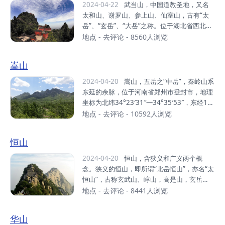
砂砾岩石构成，“色如渥丹，灿若明霞”，以赤
2024-04-22
武当山，中国道教圣地，又名
壁丹崖为特色。据地质学家研究表明，在世界
太和山、谢罗山、参上山、仙室山，古有“太
已发现1200多处丹霞地貌中发育最典型、类
岳”、“玄岳”、“大岳”之称。位于湖北省西北部
型最齐全、造型最丰富的丹霞地貌集中分布
十堰市丹江口市。东接襄阳市，西靠十堰市 ，
地点
-
去评论
- 8560人浏览
区。距今1.4亿年至7000万年间，丹霞山区是
南望神农架，北临南水北调中线源头丹江口水
一个大型内陆盆地，受喜马拉雅造山运动影
库。明代，武当山被皇帝封为“大岳”、“治世玄
嵩山
响，四周山地强烈隆起，盆地内接受大量碎...
岳”，被尊为“皇室家庙”。武当山以“四大名山
皆拱揖，五方仙岳共朝宗”的“五岳之冠”地位闻
2024-04-20
嵩山，五岳之“中岳”，秦岭山系
名于世。武当山是道教名山和武当武术的发源
东延的余脉，位于河南省郑州市登封市，地理
地，被称为“亘古无双胜境，天下第一仙山”。
坐标为北纬34°23′31″—34°35′53″，东经11
武当武术，是中华武术的重要流派。元末明
2°56′07″—113°11′32″，西起洛阳龙门东
地点
-
去评论
- 10592人浏览
初，道士张三丰集其大成，开创武当派。截至
侧，向东逐渐转向东北一直延伸到新密以北，
2013年，武当山有古建筑53处，建筑面积2.7
东西绵亘近百千米，南北宽约20千米。嵩山山
恒山
万平方米，建筑遗址9处，占地面积20多万平
系自西向东依次有万安山、安坡山、马鞍山、
方米，全山保存各类...
五佛山、挡阳山、玉寨山、嵩山主峰（峻极
2024-04-20
恒山，含狭义和广义两个概
峰）、五指岭和尖山等，嵩山的主要山脉是太
念。狭义的恒山，即所谓“北岳恒山”，亦名“太
室山和少室山。嵩山有72峰，太室山和少室山
恒山”，古称玄武山、崞山，高是山，玄岳
各占三十六峰。峻极峰为主峰，海拔1492
等，明末清初被确定为“五岳”之北岳恒山。位
地点
-
去评论
- 8441人浏览
米。嵩山有全国重点文物保护单位16处，河南
于山西省浑源县城南10公里处，主峰天峰岭海
省重点文物保护单位16处，各类文物珍品670
拔2017米，号称“人天北柱”、“绝塞名山”。广
华山
0多件。列入“申报世界文化遗产”的嵩山历史
义的恒山，或称恒山山脉，是山西省大同市东