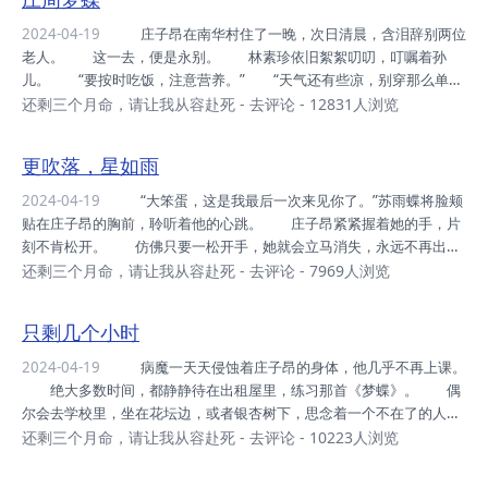
君王唐尧、...
2024-04-19
庄子昂在南华村住了一晚，次日清晨，含泪辞别两位
老人。 这一去，便是永别。 林素珍依旧絮絮叨叨，叮嘱着孙
儿。 “要按时吃饭，注意营养。” “天气还有些凉，别穿那么单
薄。” “记得放暑假的时候，再把小蝴蝶带回来。” …… 庄子
还剩三个月命，请让我从容赴死
-
去评论
- 12831人浏览
昂只能默默点头，他无法开口说出真相，小蝴蝶永远不会再来了。
庄建国把庄子昂送到村口，陪他一起等公交车。 “爷爷，打铁花这项
更吹落，星如雨
手艺，你一定得找人传承下去。” 庄建国摇头叹息：“现在的年轻
人，只一门心思想着赚钱，没人学这东西，又危险又不挣钱。” 庄子
2024-04-19
“大笨蛋，这是我最后一次来见你了。”苏雨蝶将脸颊
昂眼神坚定地说：“一定有人愿意学的，这世上总会有人，愿意追寻美好
贴在庄子昂的胸前，聆听着他的心跳。 庄子昂紧紧握着她的手，片
的东西。” “那等你放暑假回来，我教...
刻不肯松开。 仿佛只要一松开手，她就会立马消失，永远不再出
现。 苏雨蝶仰起头，泪眼盈盈道：“我们再去一次南华村好不
还剩三个月命，请让我从容赴死
-
去评论
- 7969人浏览
好？” 庄子昂悲怆道：“我这个样子，爷爷奶奶见了，会伤心的。”
“可是我想亲眼看一次，爷爷打铁花。”苏雨蝶说出最后的心愿。
只剩几个小时
“你不是天黑之前必须回去吗？”庄子昂心底升起恐慌。 “我今天不回
去了，一直陪着你。”苏雨蝶坚定地说。 “不，你必须回去，六点十
2024-04-19
病魔一天天侵蚀着庄子昂的身体，他几乎不再上课。
分我送你去坐公交车。”庄子昂眼泪奔涌而出。 他立即反应过来，小
绝大多数时间，都静静待在出租屋里，练习那首《梦蝶》。 偶
蝴蝶说不回去的意思。 《梦蝶》曲谱上...
尔会去学校里，坐在花坛边，或者银杏树下，思念着一个不在了的人。
死神的脚步，近了。 林慕诗和李黄轩只能眼睁睁看着他走向死
还剩三个月命，请让我从容赴死
-
去评论
- 10223人浏览
亡，再多的伤心哭泣，也于事无补。 又一个星期过去，这天是星期
三，庄子昂没来学校。 林慕诗总是不自觉地回头，看见身后空荡荡