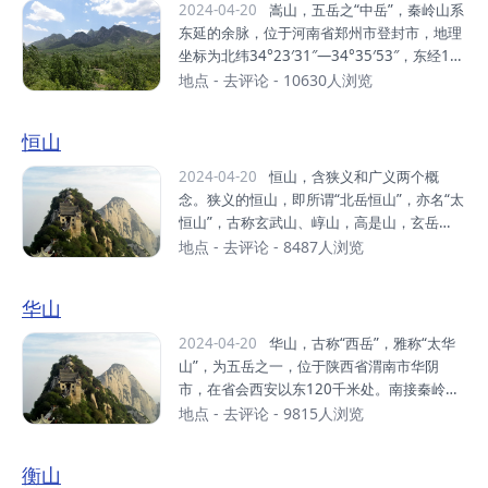
皆拱揖，五方仙岳共朝宗”的“五岳之冠”地位闻
2024-04-20
嵩山，五岳之“中岳”，秦岭山系
名于世。武当山是道教名山和武当武术的发源
东延的余脉，位于河南省郑州市登封市，地理
地，被称为“亘古无双胜境，天下第一仙山”。
坐标为北纬34°23′31″—34°35′53″，东经11
武当武术，是中华武术的重要流派。元末明
2°56′07″—113°11′32″，西起洛阳龙门东
地点
-
去评论
- 10630人浏览
初，道士张三丰集其大成，开创武当派。截至
侧，向东逐渐转向东北一直延伸到新密以北，
2013年，武当山有古建筑53处，建筑面积2.7
东西绵亘近百千米，南北宽约20千米。嵩山山
恒山
万平方米，建筑遗址9处，占地面积20多万平
系自西向东依次有万安山、安坡山、马鞍山、
方米，全山保存各类...
五佛山、挡阳山、玉寨山、嵩山主峰（峻极
2024-04-20
恒山，含狭义和广义两个概
峰）、五指岭和尖山等，嵩山的主要山脉是太
念。狭义的恒山，即所谓“北岳恒山”，亦名“太
室山和少室山。嵩山有72峰，太室山和少室山
恒山”，古称玄武山、崞山，高是山，玄岳
各占三十六峰。峻极峰为主峰，海拔1492
等，明末清初被确定为“五岳”之北岳恒山。位
地点
-
去评论
- 8487人浏览
米。嵩山有全国重点文物保护单位16处，河南
于山西省浑源县城南10公里处，主峰天峰岭海
省重点文物保护单位16处，各类文物珍品670
拔2017米，号称“人天北柱”、“绝塞名山”。广
华山
0多件。列入“申报世界文化遗产”的嵩山历史
义的恒山，或称恒山山脉，是山西省大同市东
建...
南部、河北省张家口市南部，桑干河、滹沱河
2024-04-20
华山，古称“西岳”，雅称“太华
之间一系列山峰的总称，大致西南－东北走向
山”，为五岳之一，位于陕西省渭南市华阴
延伸，东西长近300公里左右，南北宽80公里
市，在省会西安以东120千米处。南接秦岭山
左右，最高峰为山阴县、应县边界处的馒头
脉，北瞰黄渭，自古以来就有“奇险天下第一
地点
-
去评论
- 9815人浏览
山，海拔2426米。恒山横亘于山西北部高原
山”的说法。中华之“华”源于华山，由此，华山
与冀中平原之间，因其险峻的自然山势和地理
有了“华夏之根”之称 。华山是中国道教主流全
衡山
位置的特点，成为兵家必争之地。山间河谷处
真派圣地，为“第四洞天”，也是中国民间广泛