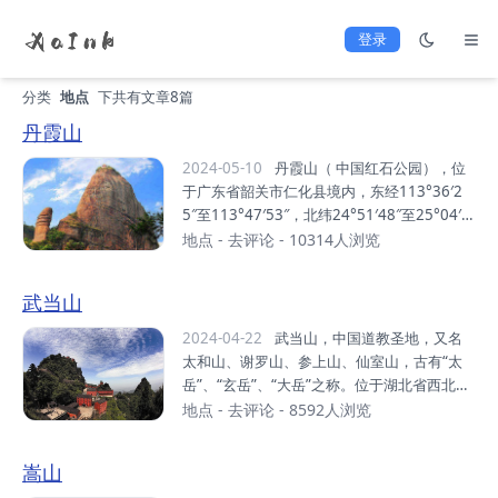
登录
分类
地点
下共有文章8篇
丹霞山
2024-05-10
丹霞山（ 中国红石公园），位
于广东省韶关市仁化县境内，东经113°36′2
5″至113°47′53″，北纬24°51′48″至25°04′1
2″之间。 总面积292平方千米，是广东省面积
地点
-
去评论
- 10314人浏览
最大的风景区、以丹霞地貌景观为主的风景区
和世界自然遗产地。丹霞山是世界“丹霞地貌”
武当山
命名地。由680多座顶平、身陡、麓缓的红色
砂砾岩石构成，“色如渥丹，灿若明霞”，以赤
2024-04-22
武当山，中国道教圣地，又名
壁丹崖为特色。据地质学家研究表明，在世界
太和山、谢罗山、参上山、仙室山，古有“太
已发现1200多处丹霞地貌中发育最典型、类
岳”、“玄岳”、“大岳”之称。位于湖北省西北部
型最齐全、造型最丰富的丹霞地貌集中分布
十堰市丹江口市。东接襄阳市，西靠十堰市 ，
地点
-
去评论
- 8592人浏览
区。距今1.4亿年至7000万年间，丹霞山区是
南望神农架，北临南水北调中线源头丹江口水
一个大型内陆盆地，受喜马拉雅造山运动影
库。明代，武当山被皇帝封为“大岳”、“治世玄
嵩山
响，四周山地强烈隆起，盆地内接受大量碎...
岳”，被尊为“皇室家庙”。武当山以“四大名山