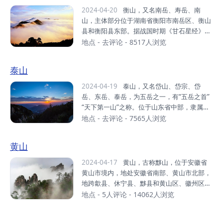
的倒马关、紫荆关、平型关、雁门关...
崇奉的神祇，即西岳华山君神。共有72个半悬
2024-04-20
衡山，又名南岳、寿岳、南
空洞，道观20余座，其中玉泉院、都龙庙、东
山，主体部分位于湖南省衡阳市南岳区、衡山
道院、镇岳宫被列为全国重点道教宫观，有陈
县和衡阳县东部。据战国时期《甘石星经》记
抟、郝大通、贺元希等的道教高人。1982
载，因其位于星座二十八宿的轸星之翼，“变
地点
-
去评论
- 8517人浏览
年，华山被国务院颁布为首批国家级风景名胜
应玑衡”，“铨德钧物”，犹如衡器，可称天地，
区。2004年，华山被评为中华十大名山。201
故名衡山。衡山主要山峰有回雁峰、祝融峰、
泰山
1年，华山被国家旅游局评为国家AAAAA级旅
紫盖峰、岳麓山等，最高峰祝融峰海拔1300.
游景区。华山位于陕西...
2米。衡山主体部分介于北纬27°4′—27°20′，
2024-04-19
泰山，又名岱山、岱宗、岱
东经112°34′—112°44′之间，呈东北—西南
岳、东岳、泰岳，为五岳之一，有“五岳之首”
走向，北起衡山县福田铺乡，南迄衡阳县樟木
“天下第一山”之称。位于山东省中部，隶属于
乡，西起衡阳县界牌镇，东止衡阳市南岳区，
泰安市，绵亘于泰安、济南、淄博三市之间，
地点
-
去评论
- 7565人浏览
长38千米，最宽处17千米，总面积640平方千
总面积25000公顷，主峰玉皇顶海拔约1545
米。衡山是中国著名的道教、佛教圣地，环山
米。泰山相伴上下五千年的华夏文明传承历
黄山
有寺、庙、庵、观200多处。衡山是上古时期
史，集国家兴盛、民族存亡的象征于一身，是
君王唐尧、...
中华民族的精神家园，东方文化的缩影，“天
2024-04-17
黄山，古称黟山，位于安徽省
人合一”思想的寄托之地，承载着丰厚的地理
黄山市境内，地处安徽省南部、黄山市北部，
历史文化内涵，被古人视为“直通帝座”的天
地跨歙县、休宁县、黟县和黄山区、徽州区，
堂，成为百姓崇拜，帝王告祭的神山，有“泰
东起黄狮岭，西至小岭脚，北始二龙桥，南达
地点
-
5人评论
- 14062人浏览
山安，四海皆安”的说法。自秦始皇起至清
汤口镇，地跨东经118°01′至118°17′、北纬3
代，先后有13代帝王依次亲登泰山封禅或祭
0°01′至30°18′，山境南北长约40千米，东西
祀，另有24代帝王遣官祭祀72次。山体上既