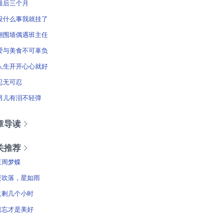
最后三个月
没什么事我就挂了
翻围墙偶遇班主任
爱与美食不可辜负
人生开开心心就好
忍无可忍
男儿有泪不轻弹
章导读
关推荐
庄周梦蝶
更吹落，星如雨
只剩几个小时
遗忘才是美好