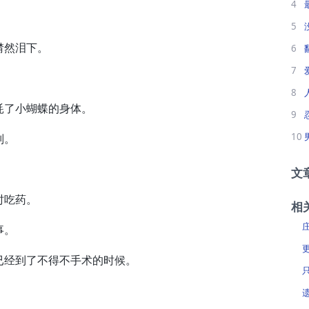
4
5
潸然泪下。
6
7
8
了小蝴蝶的身体。
9
10
别。
文
时吃药。
相
事。
经到了不得不手术的时候。