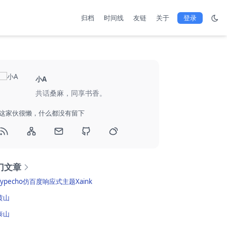
归档
时间线
友链
关于
登录
小A
共话桑麻，同享书香。
这家伙很懒，什么都没有留下
门文章
Typecho仿百度响应式主题Xaink
黄山
泰山