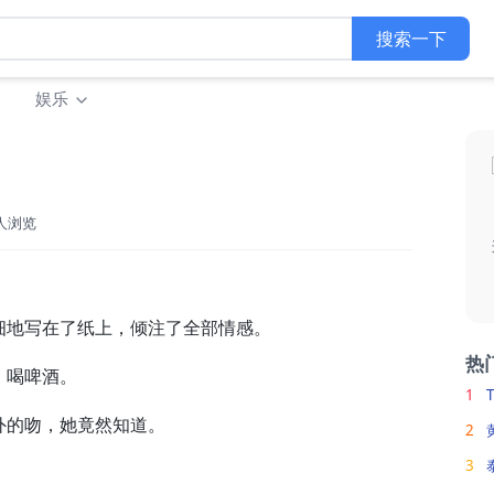
搜索一下
娱乐
9人浏览
。
地写在了纸上，倾注了全部情感。
热
、喝啤酒。
1
的吻，她竟然知道。
2
3