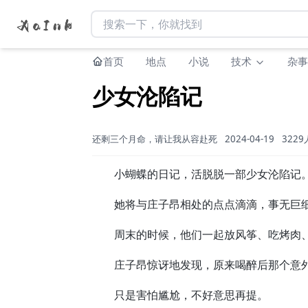
首页
地点
小说
技术
杂事
少女沦陷记
还剩三个月命，请让我从容赴死
2024-04-19
322
小蝴蝶的日记，活脱脱一部少女沦陷记
她将与庄子昂相处的点点滴滴，事无巨细
周末的时候，他们一起放风筝、吃烤肉
庄子昂惊讶地发现，原来喝醉后那个意外
只是害怕尴尬，不好意思再提。