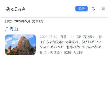
登录
归档:
2024年5月
文章1篇
丹霞山
2024-05-10
丹霞山（ 中国红石公园），位
于广东省韶关市仁化县境内，东经113°36′2
5″至113°47′53″，北纬24°51′48″至25°04′1
2″之间。 总面积292平方千米，是广东省面积
地点
-
去评论
- 10291人浏览
最大的风景区、以丹霞地貌景观为主的风景区
和世界自然遗产地。丹霞山是世界“丹霞地貌”
命名地。由680多座顶平、身陡、麓缓的红色
砂砾岩石构成，“色如渥丹，灿若明霞”，以赤
壁丹崖为特色。据地质学家研究表明，在世界
已发现1200多处丹霞地貌中发育最典型、类
型最齐全、造型最丰富的丹霞地貌集中分布
区。距今1.4亿年至7000万年间，丹霞山区是
一个大型内陆盆地，受喜马拉雅造山运动影
响，四周山地强烈隆起，盆地内接受大量碎...