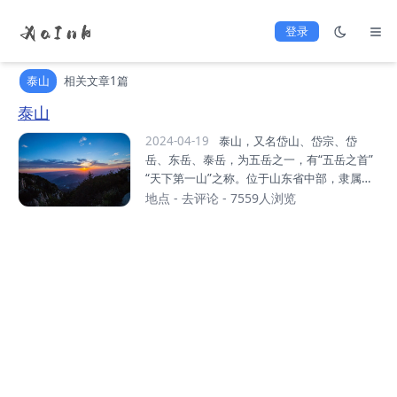
登录
泰山
相关文章1篇
泰山
2024-04-19
泰山，又名岱山、岱宗、岱
岳、东岳、泰岳，为五岳之一，有“五岳之首”
“天下第一山”之称。位于山东省中部，隶属于
泰安市，绵亘于泰安、济南、淄博三市之间，
地点
-
去评论
- 7559人浏览
总面积25000公顷，主峰玉皇顶海拔约1545
米。泰山相伴上下五千年的华夏文明传承历
史，集国家兴盛、民族存亡的象征于一身，是
中华民族的精神家园，东方文化的缩影，“天
人合一”思想的寄托之地，承载着丰厚的地理
历史文化内涵，被古人视为“直通帝座”的天
堂，成为百姓崇拜，帝王告祭的神山，有“泰
山安，四海皆安”的说法。自秦始皇起至清
代，先后有13代帝王依次亲登泰山封禅或祭
祀，另有24代帝王遣官祭祀72次。山体上既