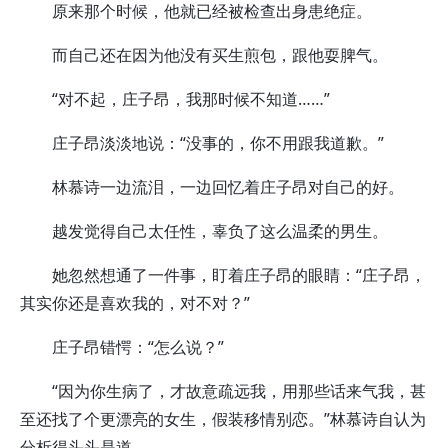
原来那个时候，他就已经被检查出身患绝症。
而自己还在因为他没有买生煎包，跟他耍脾气。
“对不起，庄子昂，我那时候不知道……”
庄子昂淡淡地说：“没事的，你不用跟我道歉。”
林慕诗一边流泪，一边回忆着庄子昂对自己的好。
越发觉得自己太任性，辜负了这么温柔的男生。
她忽然想通了一件事，盯着庄子昂的眼睛：“庄子昂，
其实你还是喜欢我的，对不对？”
庄子昂错愕：“怎么说？”
“因为你生病了，才故意疏远我，用那些话来气我，甚
至还找了个更漂亮的女生，假装移情别恋。”林慕诗自认为
分析得头头是道。